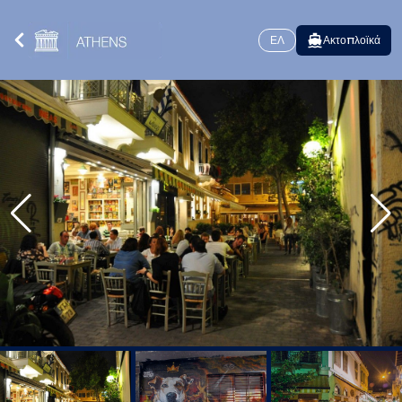
ΕΛ
Ακτοπλοϊκά