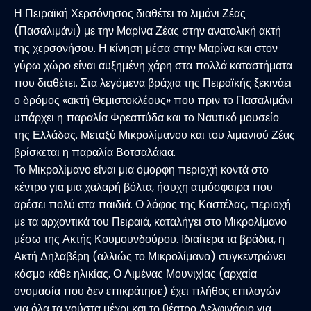
Η Πειραϊκή Χερσόνησος διαθέτει το λιμάνι Ζέας
(Πασαλιμάνι) με την Μαρίνα Ζέας στην ανατολική ακτή
της χερσονήσου. Η κίνηση μέσα στην Μαρίνα και στον
γύρω χώρο είναι αυξημένη χάρη στα πολλά καταστήματα
που διαθέτει. Στα λεγόμενα βράχια της Πειραϊκής ξεκινάει
ο δρόμος «ακτή Θεμιστοκλέους» που πριν το Πασαλιμάνι
υπάρχει η παραλία Φρεαττύδα και το Ναυτικό μουσείο
της Ελλάδας. Μεταξύ Μικρολίμανου και του λιμανιού Ζέας
βρίσκεται η παραλία Βοτσαλάκια.
Το Μικρολίμανο είναι μια όμορφη περιοχή κοντά στο
κέντρο για μια χαλαρή βόλτα, ήσυχη ατμόσφαιρα που
αρέσει πολύ στα παιδιά. Ο λόφος της Καστέλας, περιοχή
με τα αρχοντικά του Πειραιά, καταλήγει στο Μικρολίμανο
μέσω της Ακτής Κουμουνδούρου. Ιδιαίτερα τα βράδια, η
Ακτή Δηλαβέρη (αλλιώς το Μικρολίμανο) συγκεντρώνει
κόσμο κάθε ηλικίας. Ο Λιμένας Μουνιχίας (αρχαία
ονομασία που δεν επικράτησε) έχει πλήθος επιλογών
για όλα τα γούστα μέχρι και το θέατρο Δελφινάριο για