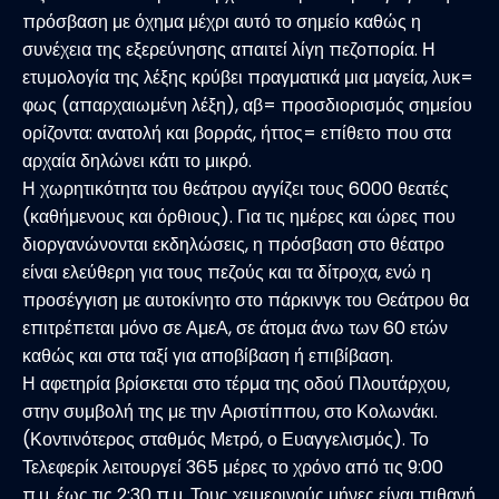
πρόσβαση με όχημα μέχρι αυτό το σημείο καθώς η
συνέχεια της εξερεύνησης απαιτεί λίγη πεζοπορία. Η
ετυμολογία της λέξης κρύβει πραγματικά μια μαγεία, λυκ=
φως (απαρχαιωμένη λέξη), αβ= προσδιορισμός σημείου
ορίζοντα: ανατολή και βορράς, ήττος= επίθετο που στα
αρχαία δηλώνει κάτι το μικρό.
Η χωρητικότητα του θεάτρου αγγίζει τους 6000 θεατές
(καθήμενους και όρθιους). Για τις ημέρες και ώρες που
διοργανώνονται εκδηλώσεις, η πρόσβαση στο θέατρο
είναι ελεύθερη για τους πεζούς και τα δίτροχα, ενώ η
προσέγγιση με αυτοκίνητο στο πάρκινγκ του Θεάτρου θα
επιτρέπεται μόνο σε ΑμεΑ, σε άτομα άνω των 60 ετών
καθώς και στα ταξί για αποβίβαση ή επιβίβαση.
Η αφετηρία βρίσκεται στο τέρμα της οδού Πλουτάρχου,
στην συμβολή της με την Αριστίππου, στο Κολωνάκι.
(Κοντινότερος σταθμός Μετρό, ο Ευαγγελισμός). Το
Τελεφερίκ λειτουργεί 365 μέρες το χρόνο από τις 9:00
π.μ. έως τις 2:30 π.μ. Τους χειμερινούς μήνες είναι πιθανή