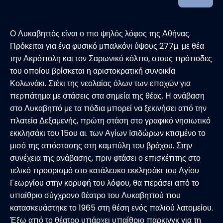
Ο Λυκαβηττός είναι ο πιο ψηλός λόφος της Αθήνας.
Πρόκειται για ένα φυσικό μπαλκόνι ύψους 277μ. με θέα
την Ακρόπολη και τον Σαρωνικό κόλπο, στους πρόποδες
του οποίου βρίσκεται η αριστοκρατική συνοικία
Κολωνάκι. Στέκι της νεολαίας όλων των εποχών για
περπάτημα με στάσεις στα σημεία της θέας. Η ανάβαση
στο Λυκαβηττό με τα πόδια μπορεί να ξεκινήσει από την
πλατεία Δεξαμενής, πρώτη στάση στο γραφικό νησιωτικό
εκκλησάκι του 15ου αι. των Αγίων Ισιδώρων κτισμένο το
μισό της απόστασης στη καμπύλη του βράχου. Στην
συνέχεια της ανάβασης, πριν φτάσει ο επισκέπτης στο
τελικό προορισμό στο κατάλευκο εκκλησάκι του Αγίου
Γεωργίου στην κορυφή του λόφου, θα περάσει από το
υπαίθριο σύγχρονο θέατρο του Λυκαβηττού που
κατασκευάστηκε το 1965 στη θέση ενός παλιού λατομείου.
Έξω από το θέατρο υπάρχει υπαίθριο παρκινγκ για τη