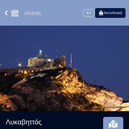
ΕΛ
Ακτοπλοϊκά
Λυκαβηττός