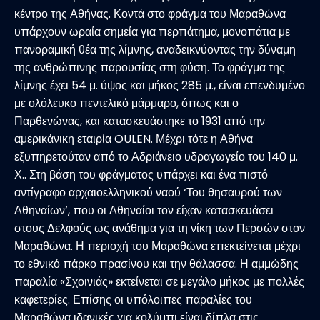
κέντρο της Αθήνας. Κοντά στο φράγμα του Μαραθώνα
υπάρχουν ωραία σημεία για περπάτημα, μονοπάτια με
πανοραμική θέα της λίμνης, αναδεικνύοντας την δύναμη
της ανθρώπινης παρουσίας στη φύση. Το φράγμα της
λίμνης έχει 54 μ. ύψος και μήκος 285 μ., είναι επενδυμένο
με ολόλευκο πεντελικό μάρμαρο, όπως και ο
Παρθενώνας, και κατασκευάστηκε το 1931 από την
αμερικάνικη εταιρία OULEN. Μέχρι τότε η Αθήνα
εξυπηρετούταν από το Αδριάνειο υδραγωγείο του 140 μ.
Χ.. Στη βάση του φράγματος υπάρχει και ένα πιστό
αντίγραφο αρχαιοελληνικού ναού ‘Του θησαυρού των
Αθηναίων’, που οι Αθηναίοι τον είχαν κατασκευάσει
στους Δελφούς ως ανάθημα για τη νίκη των Περσών στον
Μαραθώνα. Η περιοχή του Μαραθώνα επεκτείνεται μέχρι
το εθνικό πάρκο πρασίνου και την θάλασσα. Η αμμώδης
παραλία «Σχοινιάς» εκτείνεται σε μεγάλο μήκος με πολλές
καφετερίες. Επίσης οι υπόλοιπες παραλίες του
Μαραθώνα ιδανικές για κολύμπι είναι δίπλα στις