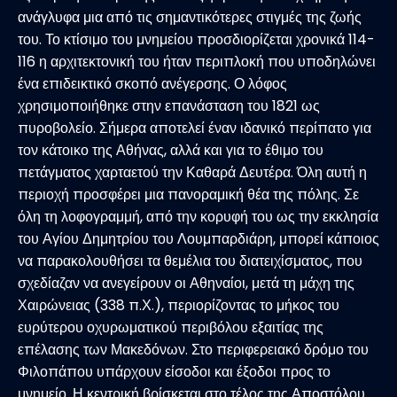
ανάγλυφα μια από τις σημαντικότερες στιγμές της ζωής
του. Το κτίσιμο του μνημείου προσδιορίζεται χρονικά 114-
116 η αρχιτεκτονική του ήταν περιπλοκή που υποδηλώνει
ένα επιδεικτικό σκοπό ανέγερσης. Ο λόφος
χρησιμοποιήθηκε στην επανάσταση του 1821 ως
πυροβολείο. Σήμερα αποτελεί έναν ιδανικό περίπατο για
τον κάτοικο της Αθήνας, αλλά και για το έθιμο του
πετάγματος χαρταετού την Καθαρά Δευτέρα. Όλη αυτή η
περιοχή προσφέρει μια πανοραμική θέα της πόλης. Σε
όλη τη λοφογραμμή, από την κορυφή του ως την εκκλησία
του Αγίου Δημητρίου του Λουμπαρδιάρη, μπορεί κάποιος
να παρακολουθήσει τα θεμέλια του διατειχίσματος, που
σχεδίαζαν να ανεγείρουν οι Αθηναίοι, μετά τη μάχη της
Χαιρώνειας (338 π.Χ.), περιορίζοντας το μήκος του
ευρύτερου οχυρωματικού περιβόλου εξαιτίας της
επέλασης των Μακεδόνων. Στο περιφερειακό δρόμο του
Φιλοπάπου υπάρχουν είσοδοι και έξοδοι προς το
μνημείο. Η κεντρική βρίσκεται στο τέλος της Αποστόλου