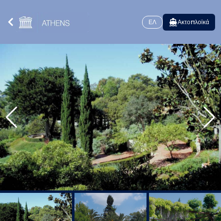
ΕΛ
Ακτοπλοϊκά