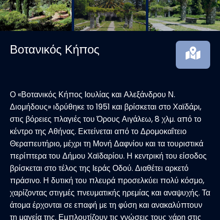
Βοτανικός Κήπος
Ο «Βοτανικός Κήπος Ιουλίας και Αλεξάνδρου Ν.
Διομήδους» ιδρύθηκε το 1951 και βρίσκεται στο Χαϊδάρι,
στις βόρειες πλαγιές του Όρους Αιγάλεω, 8 χλμ. από το
κέντρο της Αθήνας. Εκτείνεται από το Δρομοκαΐτειο
Θεραπευτήριο, μέχρι τη Μονή Δαφνίου και τα τουριστικά
περίπτερα του Δήμου Χαϊδαρίου. Η κεντρική του είσοδος
βρίσκεται στο τέλος της Ιεράς Οδού. Διαθέτει αρκετό
πράσινο. Η δυτική του πλευρά προσελκύει πολύ κόσμο,
χαρίζοντας στιγμές πνευματικής ηρεμίας και αναψυχής. Τα
άτομα έρχονται σε επαφή με τη φύση και ανακαλύπτουν
τη μαγεία της. Εμπλουτίζουν τις γνώσεις τους χάρη στις