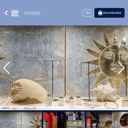
ΕΛ
Ακτοπλοϊκά