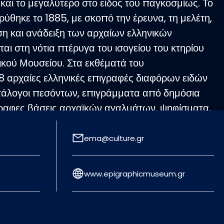
και το μεγαλύτερο στο είδος του παγκοσμίως. Το
ύθηκε το 1885, με σκοπό την έρευνα, τη μελέτη,
η και ανάδειξη των αρχαίων ελληνικών
αι στη νότια πτέρυγα του ισογείου του κτηρίου
ικού Μουσείου. Στα εκθέματά του
8 αρχαίες ελληνικές επιγραφές διαφόρων ειδών
ατάλογοι πεσόντων, επιγράμματα από δημόσια
γραφες βάσεις αρχαϊκών αγαλμάτων, ψηφίσματα,
 κ.ά.) σε λίθο, μάρμαρο και πηλό,
πό την Αττική, αλλά και άλλες περιοχές του
ema@culture.gr
μου. Κατά κύριο λόγο είναι γραμμένες στην
πάρχουν και λίγες λατινικές, περί τις 40
www.epigraphicmuseum.gr
πιγραφές του 16ου-17ου αιώνα, ελάχιστες
και ακόμα λιγότερες σε άλλες γλώσσες. Οι
ονικά τοποθετούνται σε διαφορετικές ιστορικές