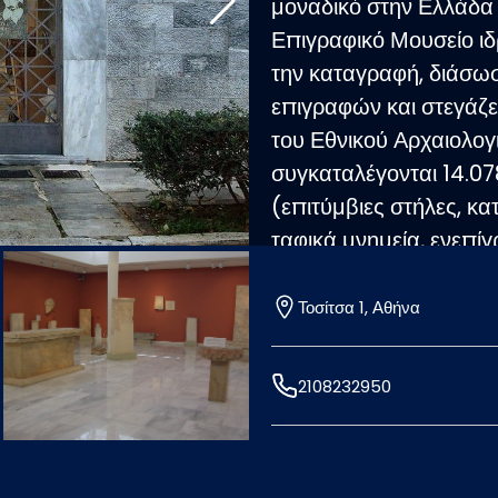
μοναδικό στην Ελλάδα 
Επιγραφικό Μουσείο ιδρ
την καταγραφή, διάσωσ
επιγραφών και στεγάζετ
του Εθνικού Αρχαιολογ
συγκαταλέγονται 14.07
(επιτύμβιες στήλες, κ
ταφικά μνημεία, ενεπί
αναθηματικές επιγραφές
προερχόμενες κυρίως α
Τοσίτσα 1, Αθήνα
αρχαίου ελληνικού κόσ
ελληνική γλώσσα, ενώ υ
2108232950
εβραϊκές επιτύμβιες ε
οθωμανικές επιγραφές 
ελληνικές επιγραφές χρ