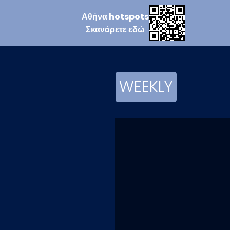
Αθήνα
hotspots
Σκανάρετε
εδώ
WEEKLY