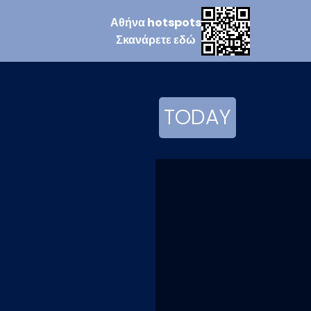
Αθήνα
hotspots
Σκανάρετε
εδώ
TODAY