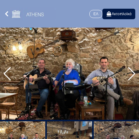
ΕΛ
Ακτοπλοϊκά