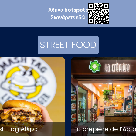
Αθήνα
hotspots
Σκανάρετε
εδώ
STREET FOOD
h Tag Αθήνα