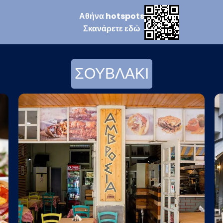
Αθήνα
hotspots
Σκανάρετε
εδώ
ΣΟΥΒΛΑΚΙ