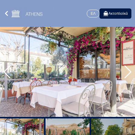
ΕΛ
Ακτοπλοϊκά