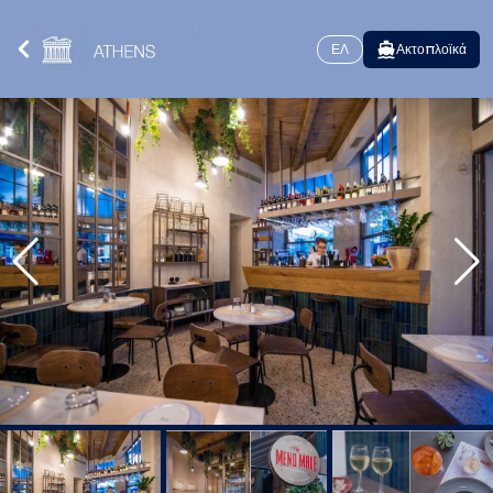
ΕΛ
Ακτοπλοϊκά