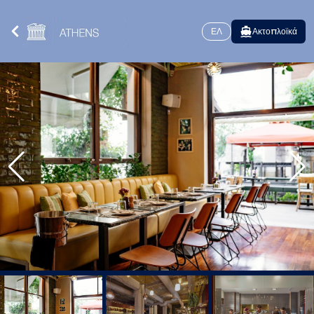
ΕΛ
Ακτοπλοϊκά