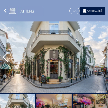
ΕΛ
Ακτοπλοϊκά