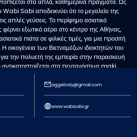
εντοπίζεται στα απλά, καθημερινά πράγματα. Ως
ο Wabi Sabi αποδεικνύει ότι το μεγαλείο της
στις απλές γεύσεις. Το περίφημο ασιατικό
ς φέρνει εξωτικό αέρα στο κέντρο της Αθήνας,
σιατικά πιάτα σε φιλικές τιμές, για μια προσιτή
 Η οικογένεια των Βιετναμέζων ιδιοκτητών του
ι για την πολυετή της εμπειρία στην παρασκευή
υ αντικατοπτρίζεται στα πεντανόστιμα maki,
ία ασιατικών πιάτων. Στο Wabi Sabi θα
Tom yam σούπες, και Ασιατικές σπεσιαλιτέ
aggelosly@gmail.com
ια, γαρίδες, σούπες noodle, βιετναμέζικα
buns, σε συνδυασμό με μία εξαιρετική
www.wabisabi.gr
ινελιά στα παραπάνω πιάτα με τόφου και