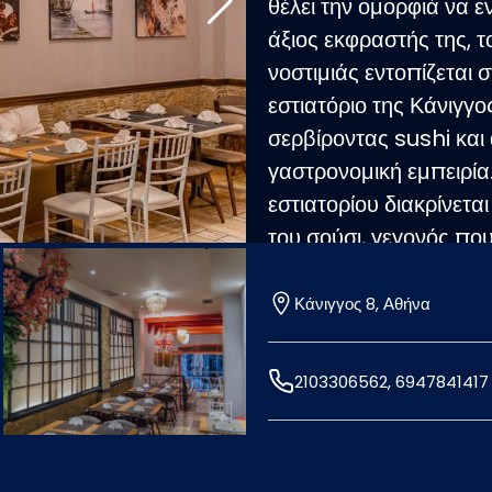
θέλει την ομορφιά να 
άξιος εκφραστής της, τ
νοστιμιάς εντοπίζεται 
εστιατόριο της Κάνιγγο
σερβίροντας sushi και α
γαστρονομική εμπειρία.
εστιατορίου διακρίνετα
του σούσι, γεγονός πο
nigiri και στην ποικιλ
δοκιμάσετε Pad Thai, 
Κάνιγγος 8, Αθήνα
όπως pho, Ramen, πάπ
summer rolls και bao 
2103306562, 6947841417
vegeterian ή vegan π
ζωμούς μανιταριών.