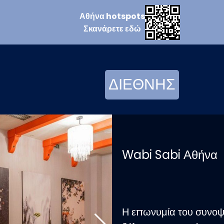
Αθήνα
hotspots
Σκανάρετε
εδώ
ΔΙΕΘΝΗΣ
Wabi Sabi Αθήνα
Η επωνυμία του συνοψί