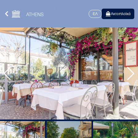
ΕΛ
Ακτοπλοϊκά