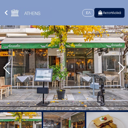
ΕΛ
Ακτοπλοϊκά