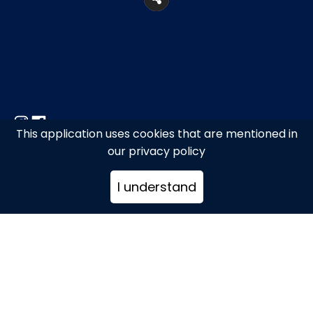
This application uses cookies that are mentioned in
Μακρυγιάννη 27, Ακρόπολη δίπλα στο
our privacy policy
μετρό
I understand
2109238124
info@arcadiarestaurant.gr
www.greektaverna.gr