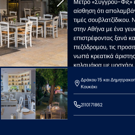
Μετρό «Συγγρού-Φιξ» κα
αίσθηση ότι απολαμβάν
τιμές σουβλατζίδικου. 
στην Αθήνα με ένα γευ
επιστρέφοντας ξανά κα
πεζόδρομου, τις προσιτέ
νωπά κρεατικά άριστη
καλαμάκια με μοσχάρι, 
χαλούμι ή μανιτάρια. Σ
Δράκου 15 και Δημητρακο
μπριζολάκια και τα αφρ
Κουκάκι
φρεσκοκομμένες τηγαν
2110171862
Delivery: Καθημερινά 