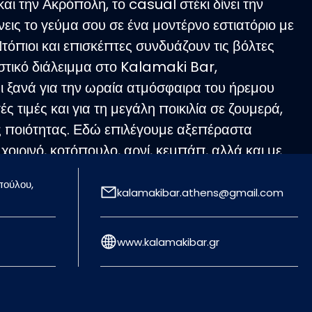
ι την Ακρόπολη, το casual στέκι δίνει την
εις το γεύμα σου σε ένα μοντέρνο εστιατόριο με
Ντόπιοι και επισκέπτες συνδυάζουν τις βόλτες
στικό διάλειμμα στο Kalamaki Bar,
ι ξανά για την ωραία ατμόσφαιρα του ήρεμου
ς τιμές και για τη μεγάλη ποικιλία σε ζουμερά,
ς ποιότητας. Εδώ επιλέγουμε αξεπέραστα
χοιρινό, κοτόπουλο, αρνί, κεμπάπ, αλλά και με
ωστός πειρασμός είναι επίσης, τα χοιρινά
πούλου,
άτα μπιφτέκια, οι πληθωρικές σαλάτες και οι
kalamakibar.athens@gmail.com
ητές πατάτες!
www.kalamakibar.gr
12:00-01:00