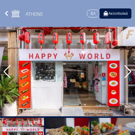
ΕΛ
Ακτοπλοϊκά