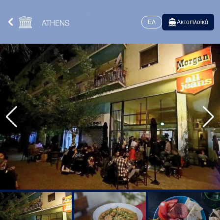
ΕΛ
Ακτοπλοϊκά