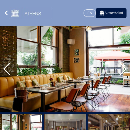
ΕΛ
Ακτοπλοϊκά