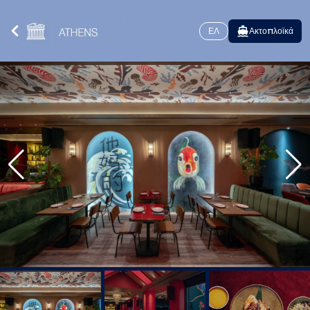
ΕΛ
Ακτοπλοϊκά