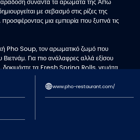
 παράδοση συναντά τα αρώματα της Άπω
ημιουργείται με σεβασμό στις ρίζες της
ς, προσφέροντας μια εμπειρία που ξυπνά τις
ική Pho Soup, τον αρωματικό ζωμό που
υ Βιετνάμ. Για πιο ανάλαφρες αλλά εξίσου
, δοκιμάστε τα Fresh Spring Rolls, γεμάτα
ιο πικάντικα και γεμάτα χαρακτήρα Vietnam
www.pho-restaurant.com/
eam Rice Rolls, με ντελικάτη γεύση που λιώνει
υς λάτρεις των πιο πλούσιων και αρωματικών
 αποτελεί μια πραγματική αποκάλυψη. Και
 χειροποίητα Dumplings, γεμισμένα με