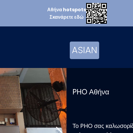
Αθήνα
hotspots
Σκανάρετε
εδώ
ASIAN
PHO Αθήνα
Το PHO σας καλωσορίζε